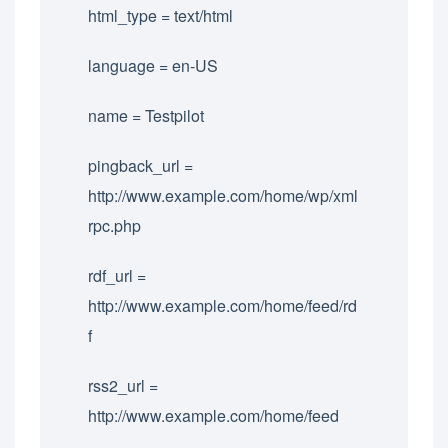
html_type = text/html
language = en-US
name = Testpilot
pingback_url =
http://www.example.com/home/wp/xml
rpc.php
rdf_url =
http://www.example.com/home/feed/rd
f
rss2_url =
http://www.example.com/home/feed