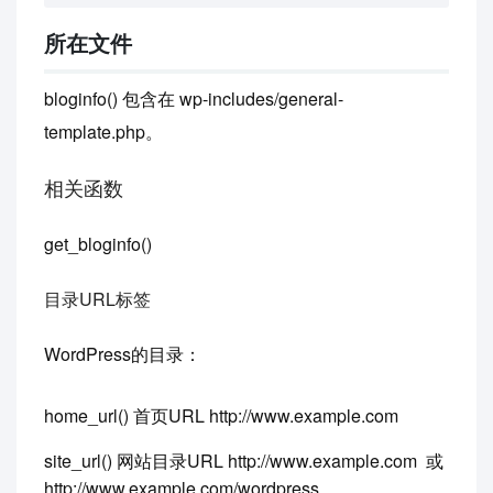
所在文件
bloginfo() 包含在 wp-includes/general-
template.php。
相关函数
get_bloginfo()
目录URL标签
WordPress的目录：
home_url() 首页URL http://www.example.com
site_url() 网站目录URL http://www.example.com 或
http://www.example.com/wordpress