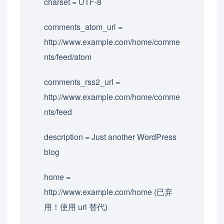
charset = UTF-8
comments_atom_url =
http://www.example.com/home/comme
nts/feed/atom
comments_rss2_url =
http://www.example.com/home/comme
nts/feed
description = Just another WordPress
blog
home =
http://www.example.com/home (已弃
用！使用 url 替代)