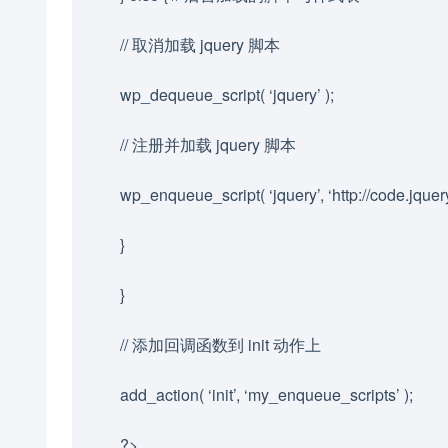
// 取消加载 jquery 脚本
wp_dequeue_script( ‘jquery’ );
// 注册并加载 jquery 脚本
wp_enqueue_script( ‘jquery’, ‘http://code.jquery.c
}
}
// 添加回调函数到 init 动作上
add_action( ‘init’, ‘my_enqueue_scripts’ );
?>