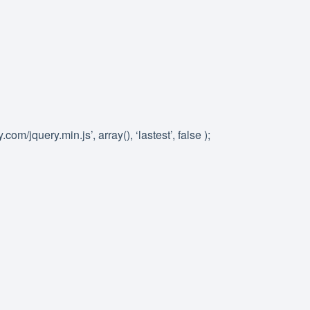
om/jquery.min.js’, array(), ‘lastest’, false );