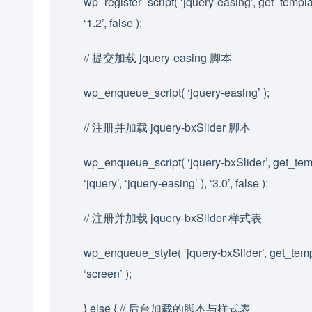
wp_register_script( ‘jquery-easing’, get_template_
‘1.2’, false );
// 提交加载 jquery-easing 脚本
wp_enqueue_script( ‘jquery-easing’ );
// 注册并加载 jquery-bxSlider 脚本
wp_enqueue_script( ‘jquery-bxSlider’, get_templa
‘jquery’, ‘jquery-easing’ ), ‘3.0’, false );
// 注册并加载 jquery-bxSlider 样式表
wp_enqueue_style( ‘jquery-bxSlider’, get_templa
‘screen’ );
} else { // 后台加载的脚本与样式表