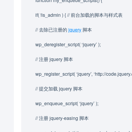
function my_enqueue_scripts() {
if( !is_admin ) { // 前台加载的脚本与样式表
// 去除已注册的
jquery
脚本
wp_deregister_script( ‘jquery’ );
// 注册 jquery 脚本
wp_register_script( ‘jquery’, ‘http://code.jquer
// 提交加载 jquery 脚本
wp_enqueue_script( ‘jquery’ );
// 注册 jquery-easing 脚本