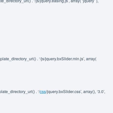
directory_uri() . ‘/js/jquery.easing.js’, array( ‘jquery’ ),
te_directory_uri() . ‘/js/jquery.bxSlider.min.js’, array(
te_directory_uri() . ‘/
css
/jquery.bxSlider.css’, array(), ‘3.0’,