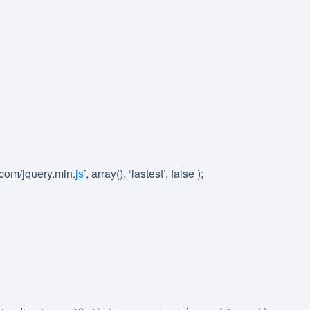
y.com/jquery.min.
js
’, array(), ‘lastest’, false );