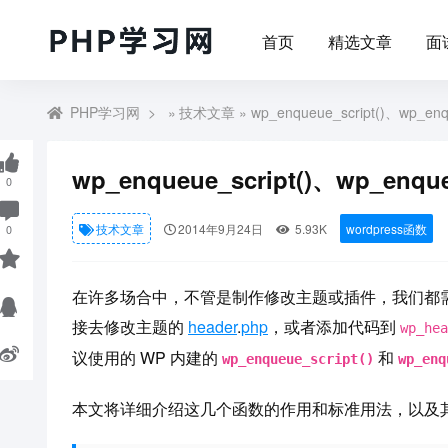
首页
精选文章
面
PHP学习网
»
技术文章
» wp_enqueue_script()、wp_
wp_enqueue_script()、wp_en
0
技术文章
2014年9月24日
5.93K
wordpress函数
0
在许多场合中，不管是制作修改主题或插件，我们都需要调
接去修改主题的
header
.
php
，或者添加代码到
wp_hea
议使用的 WP 内建的
和
wp_enqueue_script()
wp_enq
本文将详细介绍这几个函数的作用和标准用法，以及