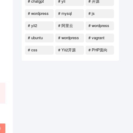
# chatgpt
# yii
# 开源
# wordpress
# mysql
# js
函数
# yii2
# 阿里云
# wordpress
教程
# ubuntu
# wordpress
# vagrant
主题
# css
# Yii2开源
# PHP面向
对象
)