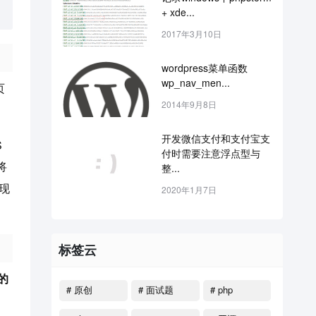
+ xde...
2017年3月10日
wordpress菜单函数
wp_nav_men...
页
2014年9月8日
开发微信支付和支付宝支
S
付时需要注意浮点型与
将
整...
现
2020年1月7日
标签云
的
# 原创
# 面试题
# php