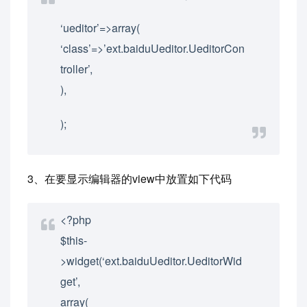
‘ueditor’=>array(
‘class’=>’ext.baiduUeditor.UeditorCon
troller’,
),
);
3、在要显示编辑器的view中放置如下代码
<?php
$this-
>widget(‘ext.baiduUeditor.UeditorWid
get’,
array(