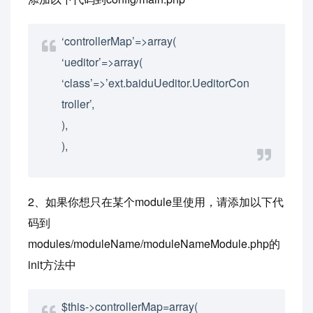
‘controllerMap’=>array(
‘ueditor’=>array(
‘class’=>’ext.baiduUeditor.UeditorCon
troller’,
),
),
2、如果你想只在某个module里使用，请添加以下代
码到
modules/moduleName/moduleNameModule.php的
init方法中
$this->controllerMap=array(