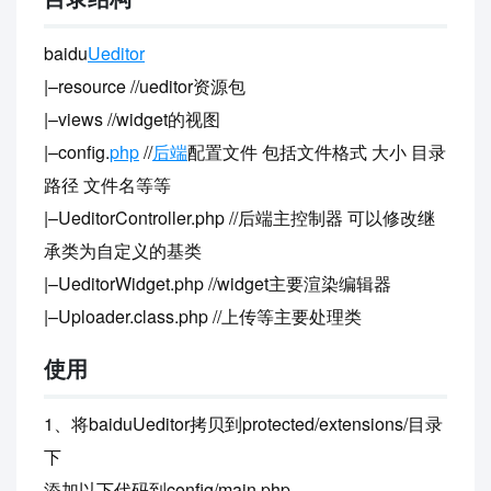
baidu
Ueditor
|–resource //ueditor资源包
|–views //widget的视图
|–config.
php
//
后端
配置文件 包括文件格式 大小 目录
路径 文件名等等
|–UeditorController.php //后端主控制器 可以修改继
承类为自定义的基类
|–UeditorWidget.php //widget主要渲染编辑器
|–Uploader.class.php //上传等主要处理类
使用
1、将baiduUeditor拷贝到protected/extensions/目录
下
添加以下代码到config/main.php