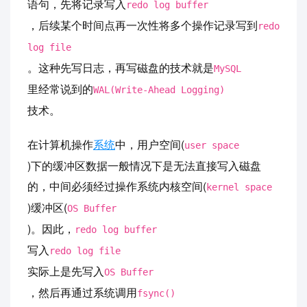
语句，先将记录写入
redo log buffer
，后续某个时间点再一次性将多个操作记录写到
redo
log file
。这种先写日志，再写磁盘的技术就是
MySQL
里经常说到的
WAL(Write-Ahead Logging)
技术。
在计算机操作
系统
中，用户空间(
user space
)下的缓冲区数据一般情况下是无法直接写入磁盘
的，中间必须经过操作系统内核空间(
kernel space
)缓冲区(
OS Buffer
)。因此，
redo log buffer
写入
redo log file
实际上是先写入
OS Buffer
，然后再通过系统调用
fsync()