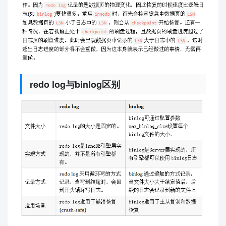
redo log与binlog区别