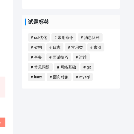
试题标签
# sql优化
# 常用命令
# 消息队列
# 架构
# 日志
# 常用类
# 索引
# 事务
# 面试技巧
# 运维
# 常见问题
# 网络基础
# git
# liunx
# 面向对象
# mysql
)