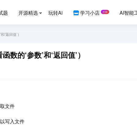
试题
开源精选
玩转Ai
学习小店
AI智能
打折
和‘返回值’）
函数的‘参数’和‘返回值’）
也是读取文件
)同样可以写入文件