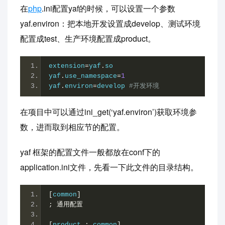
在
php
.ini配置yaf的时候，可以设置一个参数
yaf.environ：把本地开发设置成develop、测试环境
配置成test、生产环境配置成product。
extension
=
yaf
.
so
yaf
.
use_namespace
=
1
yaf
.
environ
=
develop 
#开发环境
在项目中可以通过ini_get(‘yaf.environ’)获取环境参
数，进而取到相应节的配置。
yaf 框架的配置文件一般都放在conf下的
application.ini文件，先看一下此文件的目录结构。
[
common
]
;
通用配置
[
product 
:
 common
]