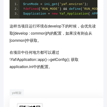
$runMode 
=
 ini_get
(
'yaf.environ'
);
!
defined
(
'RUN_MODE'
)
&&
 define
(
'RUN_MODE'
,
$application 
=
new
Yaf_Application
(
 APPLICA
这样当项目运行环境在develop下的时候，会优先读
取[develop : common]内的配置，如果没有则会从
[common]中获取。
在项目中任何地方都可以通过
\Yaf\Application::app()->getConfig(); 获取
application.ini中的配置。
yaf框架