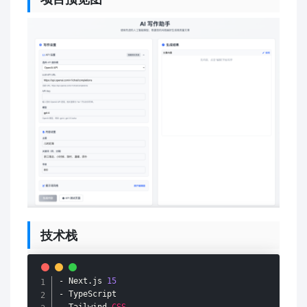
技术栈
-
 Next
.
js 
15
-
-
 Tailwind 
CSS