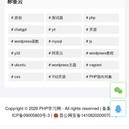
标签云
# 原创
# 面试题
# php
# chatgpt
# yii
# 开源
# wordpress函数
# mysql
# js
# yii2
# 阿里云
# wordpress教程
# ubuntu
# wordpress主题
# vagrant
# css
# Yii2开源
# PHP面向对象
Copyright © 2026
PHP学习网
- All rights reserved |
备案号：晋
ICP备09005803号-3
|
晋公网安备14108202000701号