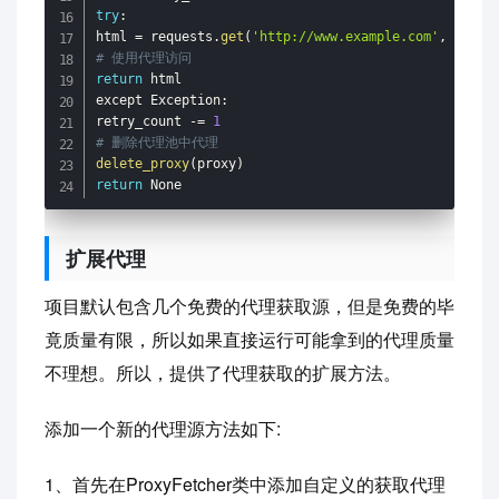
try
:
html 
=
 requests
.
get
(
'http://www.example.com'
,
 proxi
# 使用代理访问
return
 html

except Exception
:
retry_count 
-
=
1
# 删除代理池中代理
delete_proxy
(
proxy
)
return
 None
扩展代理
项目默认包含几个免费的代理获取源，但是免费的毕
竟质量有限，所以如果直接运行可能拿到的代理质量
不理想。所以，提供了代理获取的扩展方法。
添加一个新的代理源方法如下:
1、首先在ProxyFetcher类中添加自定义的获取代理