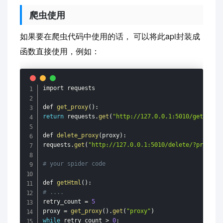
爬虫使用
如果要在爬虫代码中使用的话， 可以将此api封装成
函数直接使用，例如：
import requests

def 
get_proxy
(
)
:
return
 requests
.
get
(
"http://127.0.0.1:5010/get/"
)
.
j
def 
delete_proxy
(
proxy
)
:
requests
.
get
(
"http://127.0.0.1:5010/delete/?proxy={
# your spider code
def 
getHtml
(
)
:
# ....
retry_count 
=
5
proxy 
=
get_proxy
(
)
.
get
(
"proxy"
)
while
 retry_count 
>
0
: