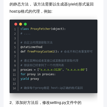
的静态方法， 该方法需要以生成器(yield)形式返回
host:ip格式的代理，例如:
class
ProxyFetcher
(
object
)
:
# ....
# 自定义代理源获取方法
@staticmethod

def 
freeProxyCustom1
(
)
:
# 命名不和已有重复即可
# 通过某网站或者某接口或某数据库获取代理
# 假设你已经拿到了一个代理列表
proxies 
=
[
"x.x.x.x:3128"
,
"x.x.x.x:80"
]
for
 proxy in proxies
:
yield
 proxy

# 确保每个proxy都是 host:ip正确的格式返回
2、添加好方法后，修改setting.py文件中的