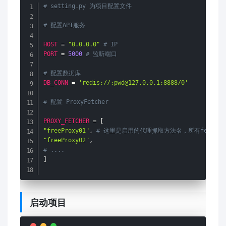
# setting.py 为项目配置文件
# 配置API服务
HOST
=
"0.0.0.0"
# IP
PORT
=
5000
# 监听端口
# 配置数据库
DB_CONN
=
'redis://:pwd@127.0.0.1:8888/0'
# 配置 ProxyFetcher
PROXY_FETCHER
=
[
"freeProxy01"
,
# 这里是启用的代理抓取方法名，所有fetch方法位于f
"freeProxy02"
,
# ....
]
启动项目