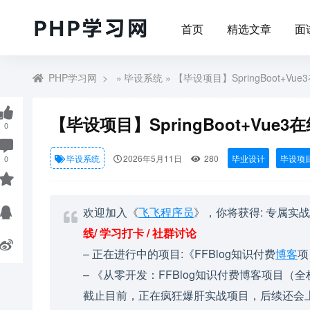
首页
精选文章
面
PHP学习网
»
毕设系统
» 【毕设项目】SpringBoot+
【毕设项目】SpringBoot+Vu
0
毕设系统
2026年5月11日
280
毕业设计
毕设项
0
欢迎加入《
飞飞程序员
》，你将获得: 专属实
线/ 学习打卡 / 社群讨论
– 正在进行中的项目:《FFBlog知识付费
博客
项
– 《从零开发：FFBlog知识付费博客项目（全栈开发）》 演
截止目前，正在疯狂爆肝实战项目，后续还会