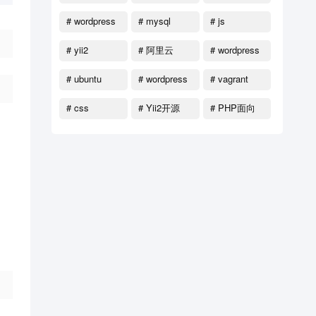
# wordpress
# mysql
# js
函数
# yii2
# 阿里云
# wordpress
教程
# ubuntu
# wordpress
# vagrant
主题
# css
# Yii2开源
# PHP面向
对象