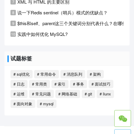
XML 与 HTML 的主要区别
说一下Redis sentinel（哨兵）模式的优缺点？
$this和self、parent这三个关键词分别代表什么？在哪些
实践中如何优化 MySQL?
试题标签
# sql优化
# 常用命令
# 消息队列
# 架构
# 日志
# 常用类
# 索引
# 事务
# 面试技巧
# 运维
# 常见问题
# 网络基础
# git
# liunx
# 面向对象
# mysql