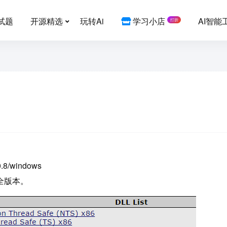
试题
开源精选
玩转Ai
学习小店
AI智能
打折
0.8/windows
全版本。