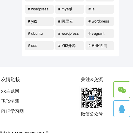
# wordpress
# mysql
# js
函数
# yii2
# 阿里云
# wordpress
教程
# ubuntu
# wordpress
# vagrant
主题
# css
# Yii2开源
# PHP面向
对象
友情链接
关注&交流
xx主题网
飞飞学院
PHP学习网
微信公众号