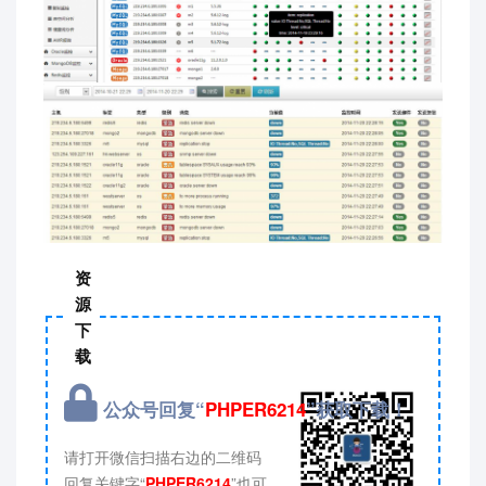
资
源
下
载
公众号回复“
PHPER6214
”获取下载！
请打开微信扫描右边的二维码
回复关键字“
PHPER6214
”也可