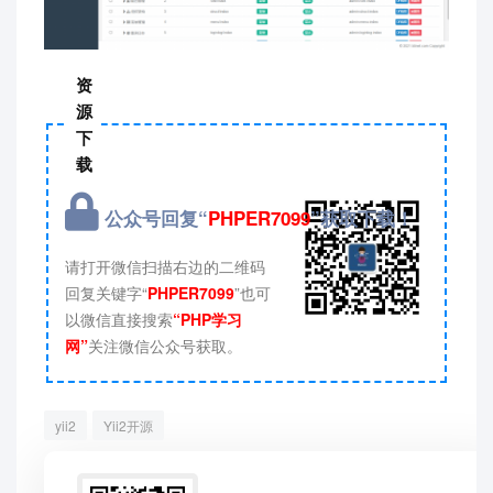
资
源
下
载
公众号回复“
PHPER7099
”获取下载！
请打开微信扫描右边的二维码
回复关键字“
PHPER7099
”也可
以微信直接搜索
“PHP学习
网”
关注微信公众号获取。
yii2
Yii2开源