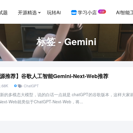
试题
开源精选
玩转Ai
学习小店
AI智能
打折
标签 - Gemini
源推荐】谷歌人工智能Gemini-Next-Web推荐
.68K
ChatGPT
一个新的多模态大模型，说的白话一点就是 chatGPT的谷歌版本，这样大家
xt-Web就类似于ChatGPT-Next-Web，将...