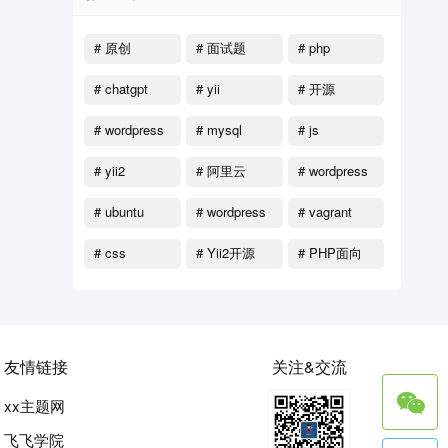
# 原创
# 面试题
# php
# chatgpt
# yii
# 开源
# wordpress
# mysql
# js
函数
# yii2
# 阿里云
# wordpress
教程
# ubuntu
# wordpress
# vagrant
主题
# css
# Yii2开源
# PHP面向
对象
友情链接
关注&交流
xx主题网
飞飞学院