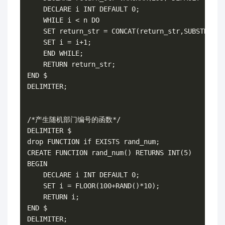
    DECLARE i INT DEFAULT 0;

    WHILE i < n DO

    SET return_str = CONCAT(return_str,SUBSTRING(
    SET i = i+1;

    END WHILE;

    RETURN return_str;

END $

DELIMITER;

/*产生随机部门编号的函数*/

DELIMITER $

drop FUNCTION if EXISTS rand_num;

CREATE FUNCTION rand_num() RETURNS INT(5)

BEGIN

    DECLARE i INT DEFAULT 0;

    SET i = FLOOR(100+RAND()*10);

    RETURN i;

END $
