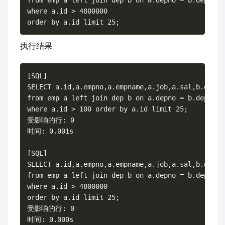
from emp a left join dep b on a.depno = b.depno

where a.id > 4800000

执行结果
[SQL]

SELECT a.id,a.empno,a.empname,a.job,a.sal,b.depno,
from emp a left join dep b on a.depno = b.depno

where a.id > 100 order by a.id limit 25;

受影响的行: 0

时间: 0.001s

[SQL]

SELECT a.id,a.empno,a.empname,a.job,a.sal,b.depno,
from emp a left join dep b on a.depno = b.depno

where a.id > 4800000

order by a.id limit 25;

受影响的行: 0
