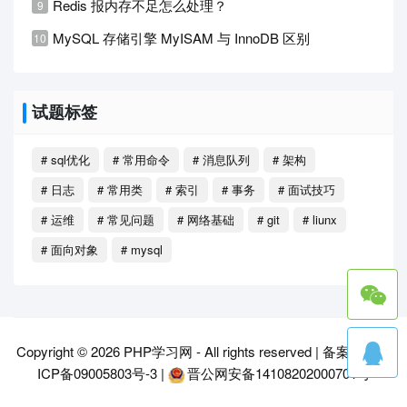
Redis 报内存不足怎么处理？
MySQL 存储引擎 MyISAM 与 InnoDB 区别
试题标签
# sql优化
# 常用命令
# 消息队列
# 架构
# 日志
# 常用类
# 索引
# 事务
# 面试技巧
# 运维
# 常见问题
# 网络基础
# git
# liunx
# 面向对象
# mysql
Copyright © 2026
PHP学习网
- All rights reserved |
备案号：晋
ICP备09005803号-3
|
晋公网安备14108202000701号