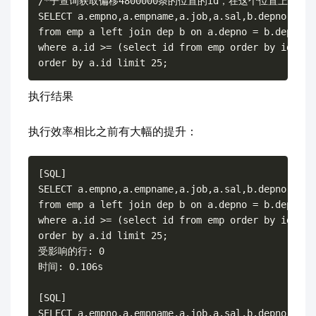
/*子查询获取偏移4800000条的位置的id，在这个位置上往后取2
SELECT a.empno,a.empname,a.job,a.sal,b.depno,b.dep
from emp a left join dep b on a.depno = b.depno

where a.id >= (select id from emp order by id limi
执行结果
执行效率相比之前有大幅的提升：
[SQL]

SELECT a.empno,a.empname,a.job,a.sal,b.depno,b.dep
from emp a left join dep b on a.depno = b.depno

where a.id >= (select id from emp order by id limi
order by a.id limit 25;

受影响的行: 0

时间: 0.106s

[SQL]

SELECT a.empno,a.empname,a.job,a.sal,b.depno,b.dep