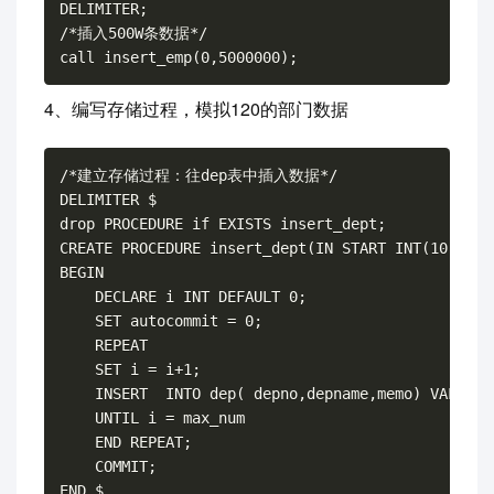
DELIMITER;

/*插入500W条数据*/

4、编写存储过程，模拟120的部门数据
/*建立存储过程：往dep表中插入数据*/

DELIMITER $

drop PROCEDURE if EXISTS insert_dept;

CREATE PROCEDURE insert_dept(IN START INT(10),IN m
BEGIN

    DECLARE i INT DEFAULT 0;

    SET autocommit = 0;

    REPEAT

    SET i = i+1;

    INSERT  INTO dep( depno,depname,memo) VALUES(
    UNTIL i = max_num

    END REPEAT;

    COMMIT;

END $
