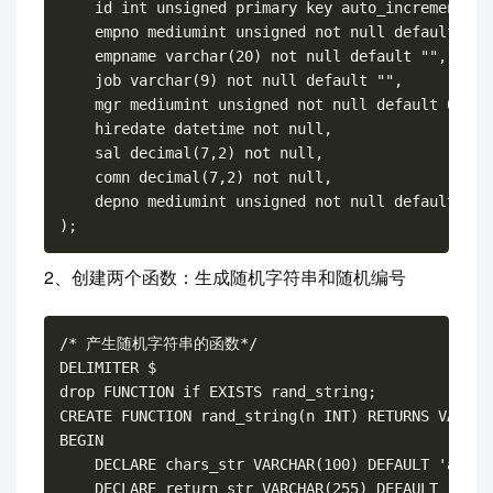
    id int unsigned primary key auto_increment,

    empno mediumint unsigned not null default 0,

    empname varchar(20) not null default "",

    job varchar(9) not null default "",

    mgr mediumint unsigned not null default 0,

    hiredate datetime not null,

    sal decimal(7,2) not null,

    comn decimal(7,2) not null,

    depno mediumint unsigned not null default 0

2、创建两个函数：生成随机字符串和随机编号
/* 产生随机字符串的函数*/

DELIMITER $

drop FUNCTION if EXISTS rand_string;

CREATE FUNCTION rand_string(n INT) RETURNS VARCHAR
BEGIN

    DECLARE chars_str VARCHAR(100) DEFAULT 'abcde
    DECLARE return_str VARCHAR(255) DEFAULT '';
