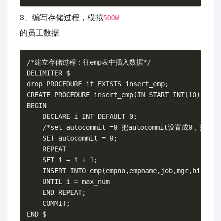
3、编写存储过程，模拟
500W
的员工数据
/*建立存储过程：往emp表中插入数据*/

DELIMITER $

drop PROCEDURE if EXISTS insert_emp;

CREATE PROCEDURE insert_emp(IN START INT(10),IN ma
BEGIN

    DECLARE i INT DEFAULT 0;

    /*set autocommit =0 把autocommit设置成0，把默
    SET autocommit = 0;

    REPEAT

    SET i = i + 1;

    INSERT INTO emp(empno,empname,job,mgr,hiredat
    UNTIL i = max_num

    END REPEAT;

    COMMIT;

END $
