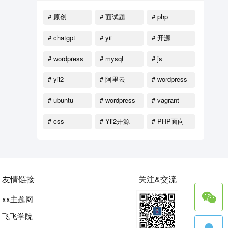
# 原创
# 面试题
# php
# chatgpt
# yii
# 开源
# wordpress
# mysql
# js
函数
# yii2
# 阿里云
# wordpress
教程
# ubuntu
# wordpress
# vagrant
主题
# css
# Yii2开源
# PHP面向
对象
友情链接
关注&交流
xx主题网
飞飞学院