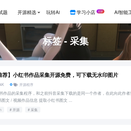
试题
开源精选
玩转Ai
学习小店
AI智能
打折
标签 - 采集
推荐】小红书作品采集开源免费，可下载无水印图片
84K
开源程序
书作品的采集程序，和之前抖音采集下载的是同一个作者，在此向此作者
图文 / 视频作品信息 提取小红书图文 ...
n
开源
采集