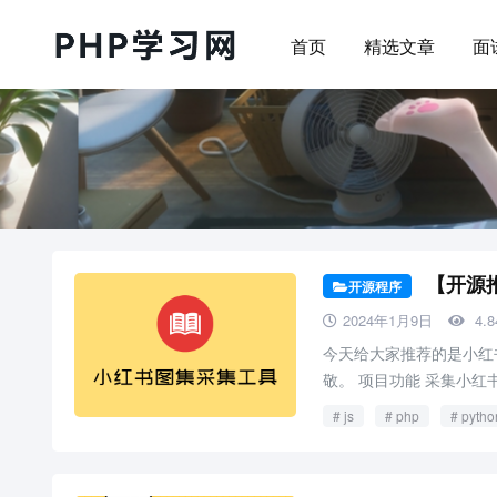
首页
精选文章
面
【开源
开源程序
2024年1月9日
4.
今天给大家推荐的是小红
敬。 项目功能 采集小红书
js
php
pytho