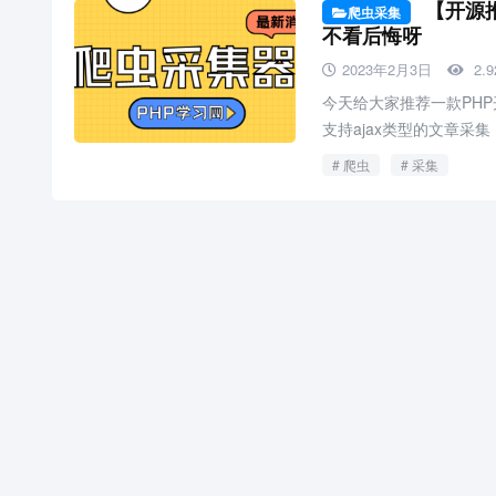
【开源推
爬虫采集
不看后悔呀
2023年2月3日
2.
今天给大家推荐一款PH
支持ajax类型的文章采
爬虫
采集