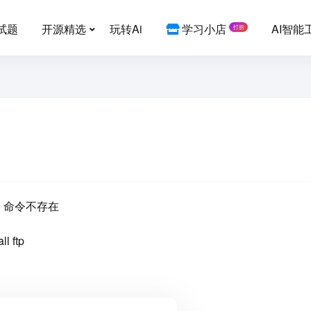
试题
开源精选
玩转Ai
学习小店
AI智能
打折
ound 命令不存在
 ftp