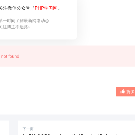
关注微信公众号『
PHP学习网
』
第一时间了解最新网络动态
关注博主不迷路~
 not found
赞(
0
下一页