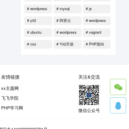
# wordpress
# mysql
# js
函数
# yii2
# 阿里云
# wordpress
教程
# ubuntu
# wordpress
# vagrant
主题
# css
# Yii2开源
# PHP面向
对象
友情链接
关注&交流
xx主题网
飞飞学院
PHP学习网
微信公众号