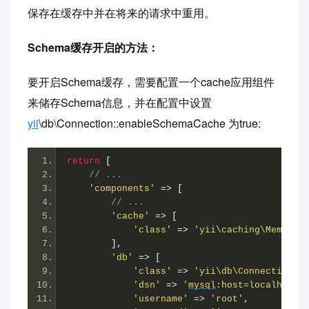
保存在缓存中并在将来的请求中重用。
Schema缓存开启的方法：
要开启Schema缓存，需要配置一个cache应用组件
来储存Schema信息，并在配置中设置
yii
\db\Connection::enableSchemaCache 为true:
return
[
// ...
'components'
=>
[
// ...
'cache'
=>
[
'class'
=>
'yii\caching\MemCach
],
'db'
=>
[
'class'
=>
'yii\db\Connection'
,
'dsn'
=>
'
mysql
:host=localhost;
'username'
=>
'root'
,