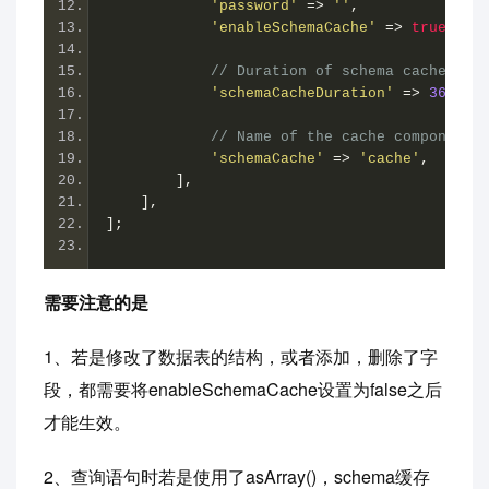
'password'
=>
''
,
'enableSchemaCache'
=>
true
,
//
// Duration of schema cache.
'schemaCacheDuration'
=>
3600
,
// Name of the cache component 
'schemaCache'
=>
'cache'
,
],
],
];
需要注意的是
1、若是修改了数据表的结构，或者添加，删除了字
段，都需要将enableSchemaCache设置为false之后
才能生效。
2、查询语句时若是使用了asArray()，schema缓存