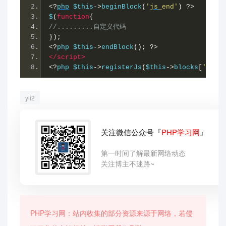
<?
php
 $this
->
beginBlock
(
'
js
_end'
)
?>
$
(
function
{
//.........自定义代码
});
<?
php $this
->
endBlock
();
?>
</script>
<?
php $this
->
registerJs
(
$this
->
blocks
[
'js_e
yii2
关注微信公众号『
PHP学习网
』
第一时间了解最新网络动态
关注博主不迷路~
PHP学习网：站内收集的部分资源来源于网络，若侵