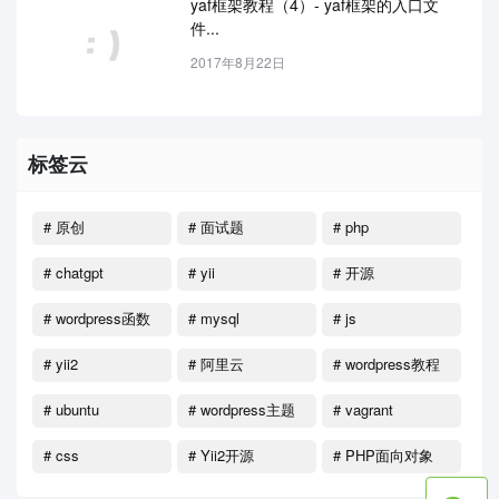
yaf框架教程（4）- yaf框架的入口文
件...
2017年8月22日
标签云
# 原创
# 面试题
# php
# chatgpt
# yii
# 开源
# wordpress函数
# mysql
# js
# yii2
# 阿里云
# wordpress教程
# ubuntu
# wordpress主题
# vagrant
# css
# Yii2开源
# PHP面向对象