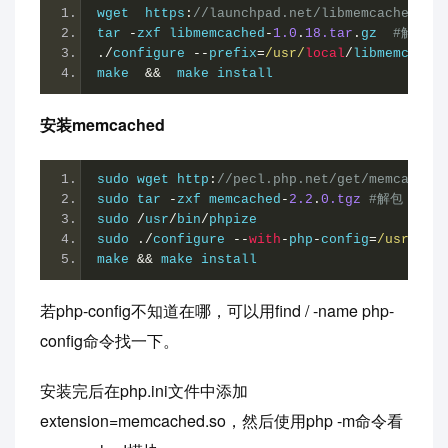
wget  https
:
//launchpad.net/libmemcached/1.
tar 
-
zxf libmemcached
-
1.0
.
18.tar
.
gz  
#解压
./
configure 
--
prefix
=
/usr/
local
/
libmemcache
make  
&&
  make install
安装memcached
sudo wget http
:
//pecl.php.net/get/memcached
sudo tar 
-
zxf memcached
-
2.2
.
0.tgz
#解包
sudo 
/
usr
/
bin
/
phpize
sudo 
./
configure 
--
with
-
php
-
config
=
/usr/
loc
make 
&&
 make install
若php-config不知道在哪，可以用find / -name php-
config命令找一下。
安装完后在php.ini文件中添加
extension=memcached.so，然后使用php -m命令看