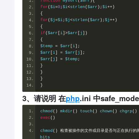
function
mysort
(
$arr
)
{
for
(
$i
=
0
;
$i
<
strlen
(
$arr
)
;
$i
++
)
{
for
(
$j
=
$i
;
$j
<
strlen
(
$arr
)
;
$j
++
)
{
if
(
$arr
[
i
]
>
$arr
[
j
]
)
{
$temp
=
$arr
[
i
]
;
$arr
[
i
]
=
$arr
[
j
]
;
$arr
[
j
]
=
$temp
;
}
}
}
}
3、请说明 在
php
.ini 中safe_m
chmod
(
)
mkdir
(
)
touch
(
)
chown
(
)
chgrp
(
)
exec
(
)
chmod
(
)
检查被操作的文件或目录是否与正在执行的
bits