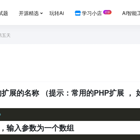
试题
开源精选
玩转Ai
学习小店
AI智能
打折
 第五天
扩展的名称 （提示：常用的PHP扩展 ， 
b
序，输入参数为一个数组