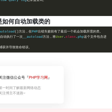
slow query log
记录慢查询。
。
 机制是如何自动加载类的
autoload
(
)
方法，在
PHP
出错失败前有了最后一个机会加载所需的类。
们自动执行了一次
__autoload
方法，将
User
.
class
.
php
这个文件包含进
捕获并导致致命错误。
关注微信公众号『
PHP学习网
』
第一时间了解最新网络动态
关注博主不迷路~