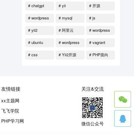
# chatgpt
# yii
# 开源
# wordpress
# mysql
# js
函数
# yii2
# 阿里云
# wordpress
教程
# ubuntu
# wordpress
# vagrant
主题
# css
# Yii2开源
# PHP面向
对象
友情链接
关注&交流
xx主题网
飞飞学院
PHP学习网
微信公众号