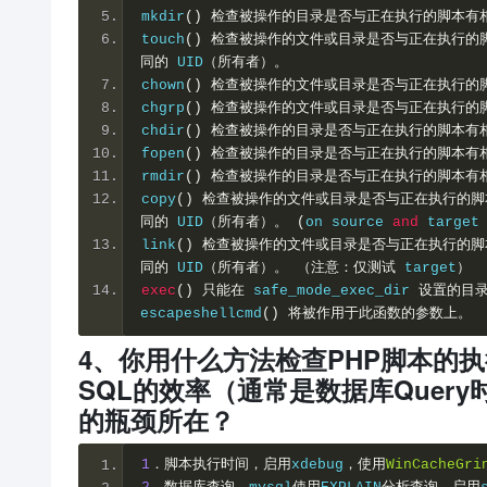
mkdir
(
)
检查被操作的目录是否与正在执行的脚本有
touch
(
)
检查被操作的文件或目录是否与正在执行的
同的
UID
（所有者）。
chown
(
)
检查被操作的文件或目录是否与正在执行的
chgrp
(
)
检查被操作的文件或目录是否与正在执行的
chdir
(
)
检查被操作的目录是否与正在执行的脚本有
fopen
(
)
检查被操作的目录是否与正在执行的脚本有
rmdir
(
)
检查被操作的目录是否与正在执行的脚本有
copy
(
)
检查被操作的文件或目录是否与正在执行的脚
同的
UID
（所有者）。
(
on source
and
targe
link
(
)
检查被操作的文件或目录是否与正在执行的脚
同的
UID
（所有者）。
（注意：仅测试
target
）
exec
(
)
只能在
safe_mode_exec_dir
设置的目
escapeshellcmd
(
)
将被作用于此函数的参数上。
4、你用什么方法检查PHP脚本的
SQL的效率（通常是数据库Quer
的瓶颈所在？
1
．脚本执行时间，启用
xdebug
，使用
WinCacheGri