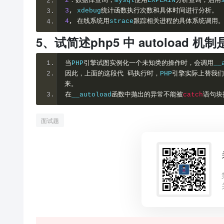
2
．数据库查询，
mysql
使用
EXPLAIN
分析查询，启用
3
,
xdebug
统计函数执行次数和具体时间进行分析。
4
,
在线系统用
strace
跟踪相关进程的具体系统调用
5、试简述php5 中 autoload
当
PHP
引擎试图实例化一个未知类的操作时，会调用
__
因此，上面的这段代
码执行时，
PHP
引擎实际上替我
来。
在
__autoload
函数中抛出的异常不能被
catch
语句块
面试题