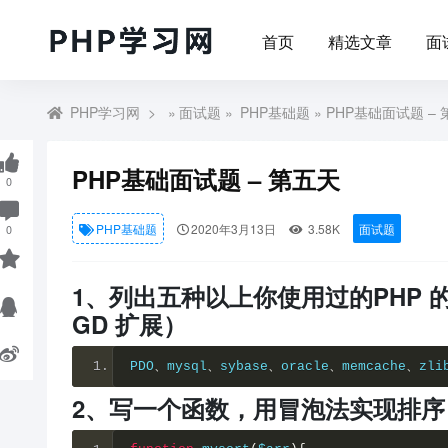
首页
精选文章
面
PHP学习网
»
面试题
»
PHP基础题
» PHP基础面试题 –
PHP基础面试题 – 第五天
0
PHP基础题
2020年3月13日
3.58K
面试题
0
1、列出五种以上你使用过的PHP 的
GD 扩展）
PDO
、
mysql
、
sybase
、
oracle
、
memcache
、
zli
2、写一个函数，用冒泡法实现排