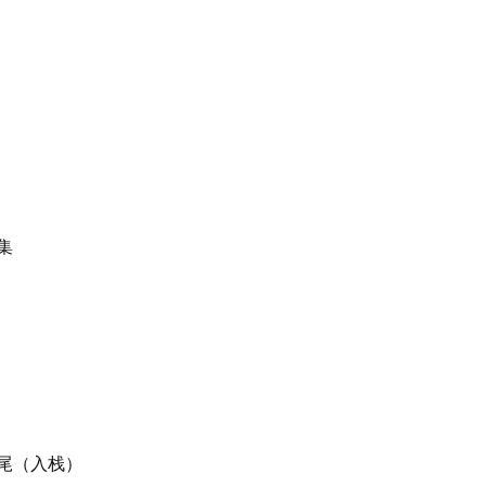
交集
的末尾（入栈）