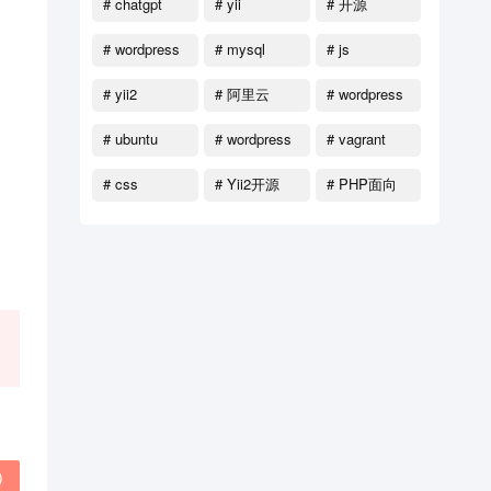
# chatgpt
# yii
# 开源
# wordpress
# mysql
# js
函数
# yii2
# 阿里云
# wordpress
教程
# ubuntu
# wordpress
# vagrant
主题
# css
# Yii2开源
# PHP面向
对象
)