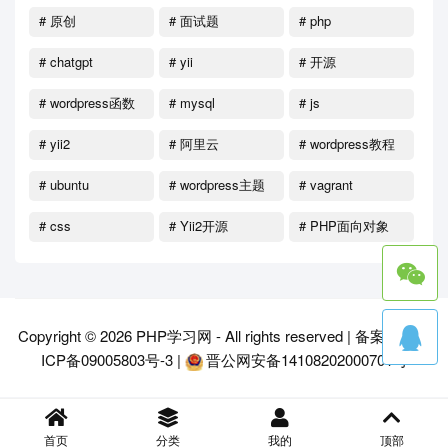
# 原创
# 面试题
# php
# chatgpt
# yii
# 开源
# wordpress函数
# mysql
# js
# yii2
# 阿里云
# wordpress教程
# ubuntu
# wordpress主题
# vagrant
# css
# Yii2开源
# PHP面向对象
Copyright © 2026
PHP学习网
- All rights reserved |
备案号：晋
ICP备09005803号-3
|
晋公网安备14108202000701号
首页
分类
我的
顶部