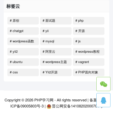
标签云
# 原创
# 面试题
# php
# chatgpt
# yii
# 开源
# wordpress函数
# mysql
# js
# yii2
# 阿里云
# wordpress教程
# ubuntu
# wordpress主题
# vagrant
# css
# Yii2开源
# PHP面向对象
Copyright © 2026
PHP学习网
- All rights reserved |
备案号：晋
ICP备09005803号-3
|
晋公网安备14108202000701号